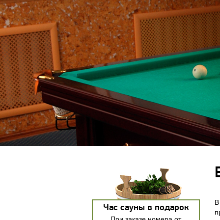
В
Час сауны в подарок
п
При заказе номера от