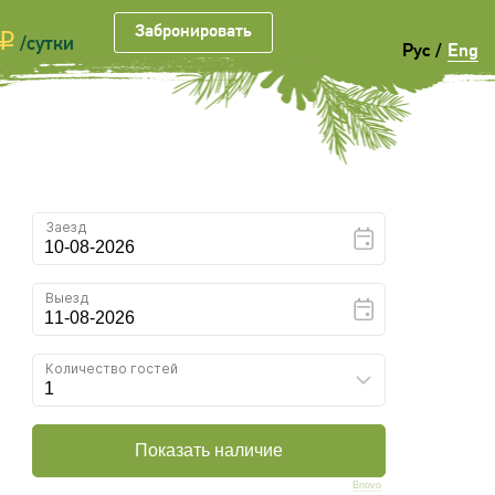
Забронировать
Забронировать
p
/сутки
Рус
/
Eng
Bnovo