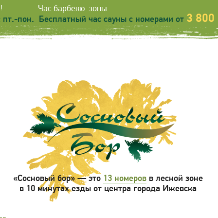
!
Час барбекю-зоны
3 800
 пт.-пон.
Бесплатный час сауны с номерами от
«Сосновый бор» — это
13 номеров
в лесной зоне
в 10 минутах езды от центра города Ижевска