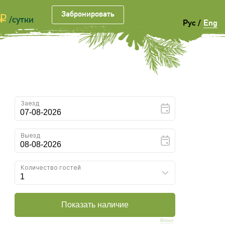
Забронировать
Забронировать
p
/сутки
Рус
/
Eng
Bnovo